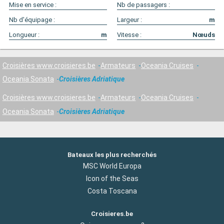
Mise en service :
Nb de passagers :
Nb d'équipage :
Largeur :
m
Longueur :
m
Vitesse :
Nœuds
Croisières www.croisieres.be
Armateurs
Oceania Cruises
Oceania Sonata
Croisières Adriatique
Croisières www.croisieres.be
Armateurs
Oceania Cruises
Oceania Sonata
Croisières Adriatique
Bateaux les plus recherchés
MSC World Europa
Icon of the Seas
Costa Toscana
Croisieres.be