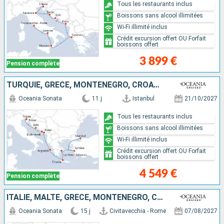
Tous les restaurants inclus
Boissons sans alcool illimitées
Wi-Fi illimité inclus
Crédit excursion offert OU Forfait
boissons offert
3 899 €
Pension complète
TURQUIE, GRÈCE, MONTÉNÉGRO, CROATIE, SLOVÉNIE, ITALIE
Oceania Sonata
11 j
Istanbul
21/10/2027
Tous les restaurants inclus
Boissons sans alcool illimitées
Wi-Fi illimité inclus
Crédit excursion offert OU Forfait
boissons offert
4 549 €
Pension complète
ITALIE, MALTE, GRÈCE, MONTÉNÉGRO, CROATIE
Oceania Sonata
15 j
Civitavecchia - Rome
07/08/2027