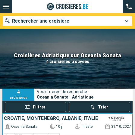
Rechercher une croisière
Nos destinations
Croisières Adriatique sur Oceania Sonata
4 croisières trouvées
Mois de départ
Ports
Compagnies
4
Vos critères de recherche :
Rechercher
Oceania Sonata - Adriatique
croisières
Filtrer
Trier
CROATIE, MONTÉNÉGRO, ALBANIE, ITALIE
Oceania Sonata
10 j
Trieste
31/10/2027