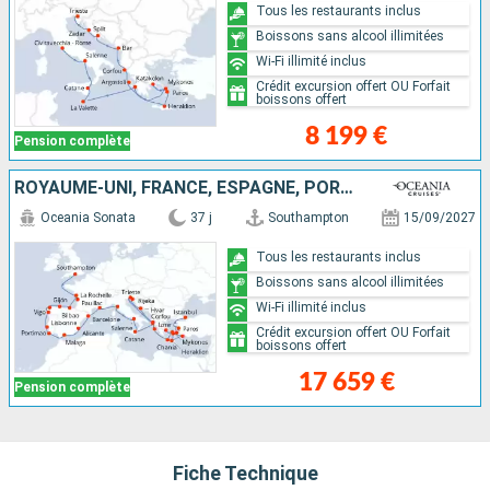
Tous les restaurants inclus
Boissons sans alcool illimitées
Wi-Fi illimité inclus
Crédit excursion offert OU Forfait
boissons offert
8 199 €
Pension complète
ROYAUME-UNI, FRANCE, ESPAGNE, PORTUGAL, ITALIE, CROATIE, ALBANIE, GRÈCE, TURQUIE
Oceania Sonata
37 j
Southampton
15/09/2027
Tous les restaurants inclus
Boissons sans alcool illimitées
Wi-Fi illimité inclus
Crédit excursion offert OU Forfait
boissons offert
17 659 €
Pension complète
Fiche Technique