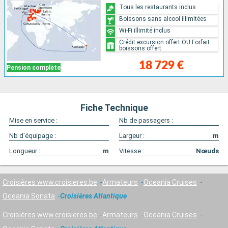
Tous les restaurants inclus
Boissons sans alcool illimitées
Wi-Fi illimité inclus
Crédit excursion offert OU Forfait
boissons offert
18 729 €
Pension complète
Fiche Technique
Mise en service :
Nb de passagers :
Nb d'équipage :
Largeur :
m
Longueur :
m
Vitesse :
Nœuds
Croisières www.croisieres.be
Armateurs
Oceania Cruises
Oceania Sonata
Croisières Atlantique
Croisières www.croisieres.be
Armateurs
Oceania Cruises