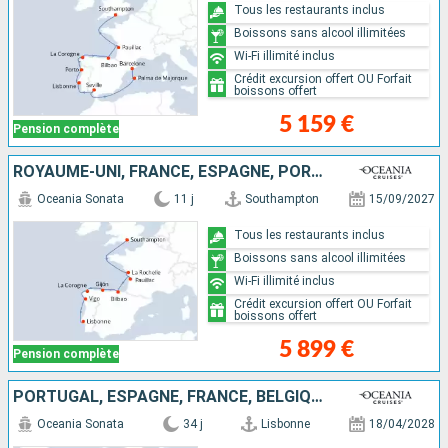
Tous les restaurants inclus
Boissons sans alcool illimitées
Wi-Fi illimité inclus
Crédit excursion offert OU Forfait
boissons offert
5 159 €
Pension complète
ROYAUME-UNI, FRANCE, ESPAGNE, PORTUGAL
Oceania Sonata
11 j
Southampton
15/09/2027
Tous les restaurants inclus
Boissons sans alcool illimitées
Wi-Fi illimité inclus
Crédit excursion offert OU Forfait
boissons offert
5 899 €
Pension complète
PORTUGAL, ESPAGNE, FRANCE, BELGIQUE, PAYS-BAS, AUSTRALIE, ROYAUME-UNI, NORVÈGE, ALLEMAGNE, DANEMARK, POLOGNE, LITUANIE, LETTONIE, SUÈDE, ESTONIE
Oceania Sonata
34 j
Lisbonne
18/04/2028