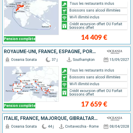
Tous les restaurants inclus
Boissons sans alcool illimitées
Wi-Fi illimité inclus
Crédit excursion offert OU Forfait
boissons offert
14 409 €
Pension complète
ROYAUME-UNI, FRANCE, ESPAGNE, PORTUGAL, ITALIE, CROATIE, ALBANIE, GRÈCE, TURQUIE
Oceania Sonata
37 j
Southampton
15/09/2027
Tous les restaurants inclus
Boissons sans alcool illimitées
Wi-Fi illimité inclus
Crédit excursion offert OU Forfait
boissons offert
17 659 €
Pension complète
ITALIE, FRANCE, MAJORQUE, GIBRALTAR, PORTUGAL, ESPAGNE, BELGIQUE, PAYS-BAS, AUSTRALIE, ROYAUME-UNI, NORVÈGE, DANEMARK, ALLEMAGNE, POLOGNE, LITUANIE, LETTONIE, SUÈDE, ESTONIE
Oceania Sonata
44 j
Civitavecchia - Rome
08/04/2028