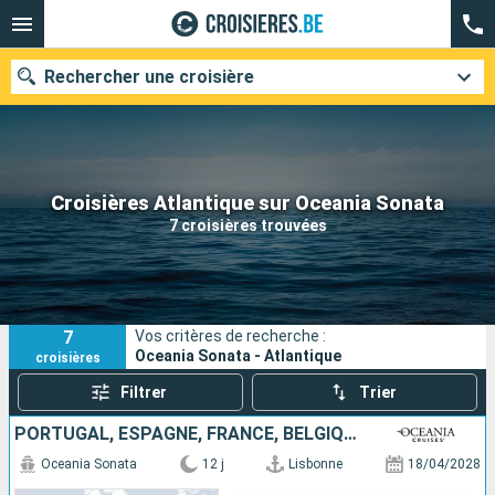
Rechercher une croisière
Nos destinations
Croisières Atlantique sur Oceania Sonata
7 croisières trouvées
Mois de départ
Ports
Compagnies
7
Vos critères de recherche :
Rechercher
Oceania Sonata - Atlantique
croisières
Filtrer
Trier
PORTUGAL, ESPAGNE, FRANCE, BELGIQUE, PAYS-BAS
Oceania Sonata
12 j
Lisbonne
18/04/2028