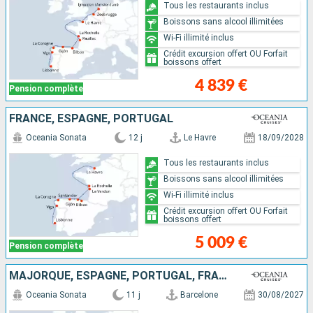
Tous les restaurants inclus
Boissons sans alcool illimitées
Wi-Fi illimité inclus
Crédit excursion offert OU Forfait
boissons offert
4 839 €
Pension complète
FRANCE, ESPAGNE, PORTUGAL
Oceania Sonata
12 j
Le Havre
18/09/2028
Tous les restaurants inclus
Boissons sans alcool illimitées
Wi-Fi illimité inclus
Crédit excursion offert OU Forfait
boissons offert
5 009 €
Pension complète
MAJORQUE, ESPAGNE, PORTUGAL, FRANCE, ROYAUME-UNI
Oceania Sonata
11 j
Barcelone
30/08/2027