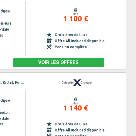
Eclipse
dès
1 100 €
érieure
erdale
Croisières de Luxe
26
Offre All Included disponible
Pension complète
VOIR LES OFFRES
Itinéraire : Fort Lauderdale, Grand Cayman, Aruba, Willemstad (Curaçao), Castries, Basseterre (St Kitts), Fort Lauderdale
Eclipse
dès
1 140 €
andard
erdale
Croisières de Luxe
27
Offre All Included disponible