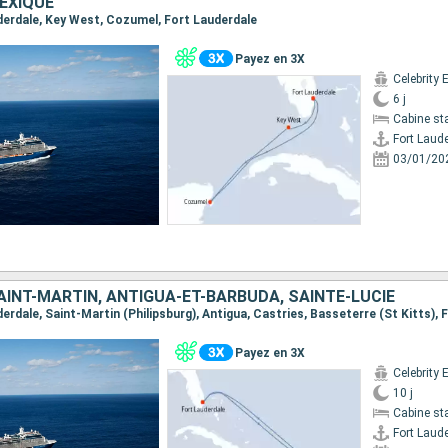
EXIQUE
uderdale, Key West, Cozumel, Fort Lauderdale
Payez en 3X
Celebrity 
6 j
Cabine st
Fort Laud
03/01/20
AINT-MARTIN, ANTIGUA-ET-BARBUDA, SAINTE-LUCIE
Payez en 3X
Celebrity 
10 j
Cabine st
Fort Laud