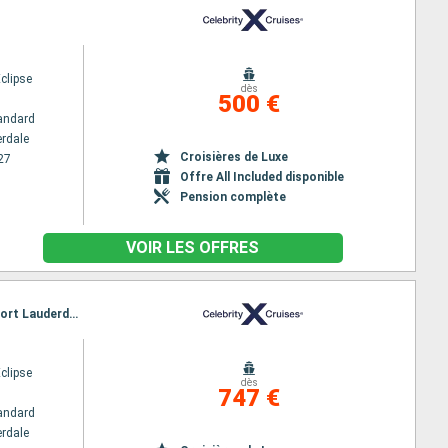
Eclipse
dès
500 €
andard
erdale
Croisières de Luxe
27
Offre All Included disponible
Pension complète
VOIR LES OFFRES
Itinéraire : Fort Lauderdale, Saint-Martin (Philipsburg), Antigua, Castries, Basseterre (St Kitts), Fort Lauderdale
Eclipse
dès
747 €
andard
erdale