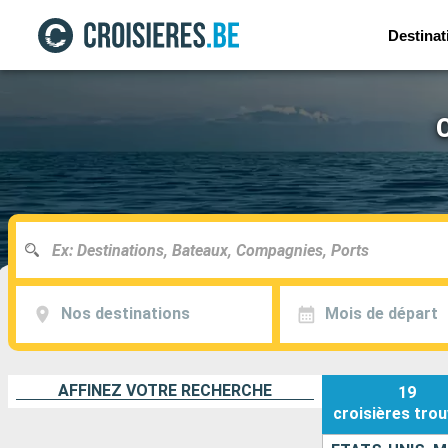
Destinat
C
Nos destinations
Mois de départ
AFFINEZ VOTRE RECHERCHE
19
croisières
trou