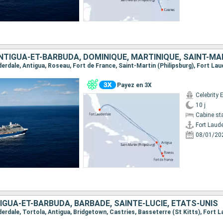
NTIGUA-ET-BARBUDA, DOMINIQUE, MARTINIQUE, SAINT-MA
uderdale, Antigua, Roseau, Fort de France, Saint-Martin (Philipsburg), Fort La
Payez en 3X
Celebrity 
10 j
Cabine st
Fort Laud
08/01/20
GUA-ET-BARBUDA, BARBADE, SAINTE-LUCIE, ÉTATS-UNIS
uderdale, Tortola, Antigua, Bridgetown, Castries, Basseterre (St Kitts), Fort 