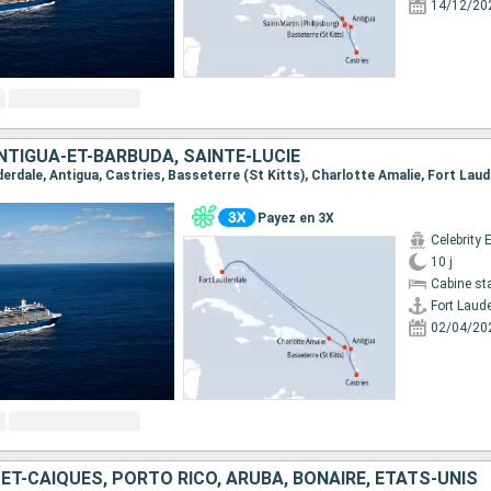
14/12/20
NTIGUA-ET-BARBUDA, SAINTE-LUCIE
uderdale, Antigua, Castries, Basseterre (St Kitts), Charlotte Amalie, Fort Lau
Payez en 3X
Celebrity 
10 j
Cabine st
Fort Laud
02/04/20
ET-CAÏQUES, PORTO RICO, ARUBA, BONAIRE, ÉTATS-UNIS