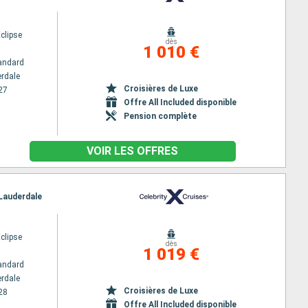
Eclipse
dès
1 010 €
andard
erdale
Croisières de Luxe
27
Offre All Included disponible
Pension complète
VOIR LES OFFRES
 Lauderdale
Eclipse
dès
1 019 €
andard
erdale
Croisières de Luxe
28
Offre All Included disponible