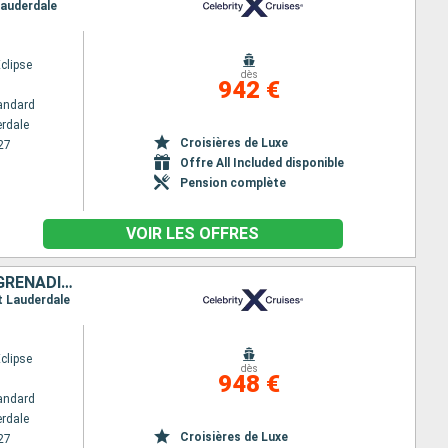
Lauderdale
Eclipse
dès
942 €
andard
erdale
Croisières de Luxe
27
Offre All Included disponible
Pension complète
VOIR LES OFFRES
ANTIGUA-ET-BARBUDA, SAINTE-LUCIE, BARBADE, SAINT VINCENT-ET-LES-GRENADINES, ÉTATS-UNIS
rt Lauderdale
Eclipse
dès
948 €
andard
erdale
Croisières de Luxe
27