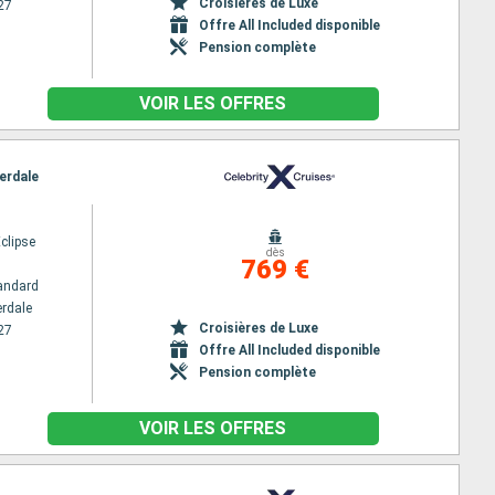
Croisières de Luxe
27
Offre All Included disponible
Pension complète
VOIR LES OFFRES
derdale
Eclipse
dès
769 €
andard
erdale
Croisières de Luxe
27
Offre All Included disponible
Pension complète
VOIR LES OFFRES