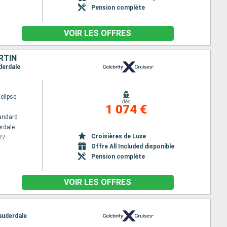
Pension complète
VOIR LES OFFRES
RTIN
uderdale
Eclipse
dès
1 074 €
andard
erdale
Croisières de Luxe
27
Offre All Included disponible
Pension complète
VOIR LES OFFRES
Lauderdale