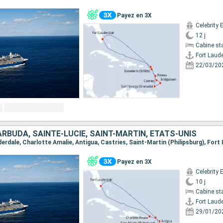
Payez en 3X
Celebrity 
12 j
Cabine st
Fort Laud
22/03/20
RBUDA, SAINTE-LUCIE, SAINT-MARTIN, ÉTATS-UNIS
uderdale, Charlotte Amalie, Antigua, Castries, Saint-Martin (Philipsburg), Fort
Payez en 3X
Celebrity 
10 j
Cabine st
Fort Laud
29/01/20