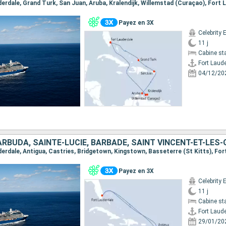
uderdale, Grand Turk, San Juan, Aruba, Kralendijk, Willemstad (Curaçao), Fort 
Payez en 3X
Celebrity 
11 j
Cabine st
Fort Laud
04/12/20
uderdale, Antigua, Castries, Bridgetown, Kingstown, Basseterre (St Kitts), Fo
Payez en 3X
Celebrity 
11 j
Cabine st
Fort Laud
29/01/20