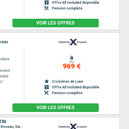
Offre All Included disponible
Pension complète
VOIR LES OFFRES
rdale
Eclipse
dès
969 €
andard
erdale
Croisières de Luxe
27
Offre All Included disponible
Pension complète
VOIR LES OFFRES
TIN
Itinéraire : Fort Lauderdale, Basseterre (St Kitts), Castries, Bridgetown, Saint George (Grenade), Roseau, Saint-Martin (Philipsburg), Fort Lauderdale