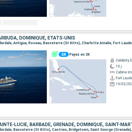
ARBUDA, DOMINIQUE, ÉTATS-UNIS
uderdale, Antigua, Roseau, Basseterre (St Kitts), Charlotte Amalie, Fort Laude
Payez en 3X
Celebrity 
10 j
Cabine st
Fort Laud
19/02/20
AINTE-LUCIE, BARBADE, GRENADE, DOMINIQUE, SAINT-MAR