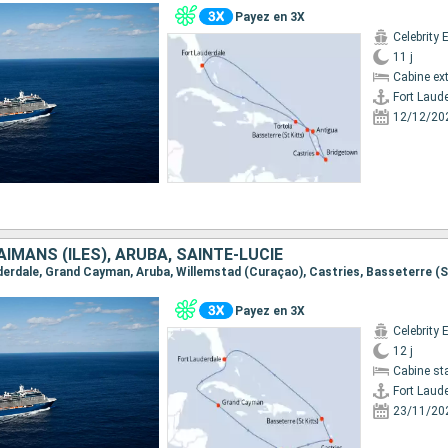
Payez en 3X
Celebrity 
11 j
Cabine ext
Fort Laud
12/12/20
AÏMANS (ÎLES), ARUBA, SAINTE-LUCIE
Payez en 3X
Celebrity 
12 j
Cabine st
Fort Laud
23/11/20