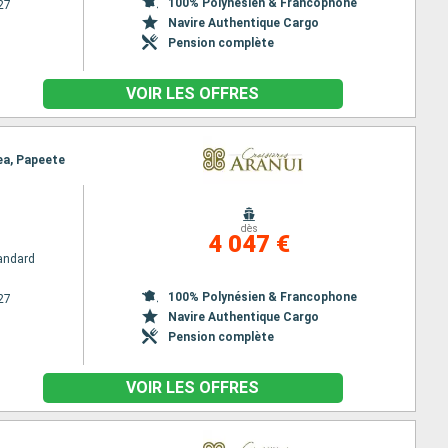
100% Polynésien & Francophone
27
Navire Authentique Cargo
Pension complète
VOIR LES OFFRES
tea, Papeete
dès
4 047 €
andard
100% Polynésien & Francophone
27
Navire Authentique Cargo
Pension complète
VOIR LES OFFRES