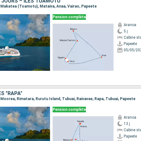
5 JOURS – ILES TUAMOTU
e, Makatea (Toamotu), Mataiva, Anaa, Vairao, Papeete
Pension complète
Aranoa
5 j
Cabine st
Papeete
05/05/20
S "RAPA"
, Moorea, Rimatara, Rurutu Island, Tubuai, Raivavae, Rapa, Tubuai, Papeete
Pension complète
Aranoa
13 j
Cabine st
Papeete