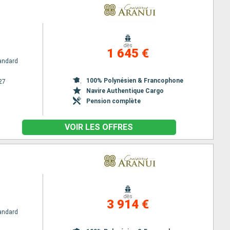
dès
1 645 €
andard
100% Polynésien & Francophone
27
Navire Authentique Cargo
Pension complète
VOIR LES OFFRES
dès
3 914 €
andard