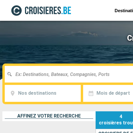
Destinat
C
Nos destinations
Mois de départ
AFFINEZ VOTRE RECHERCHE
4
croisières
trou