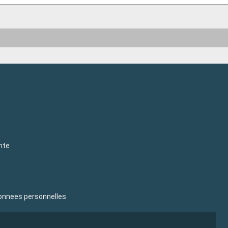
nte
donnees personnelles