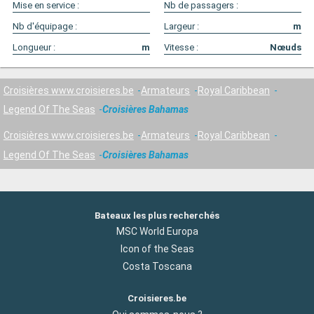
Mise en service :
Nb de passagers :
Nb d'équipage :
Largeur :
m
Longueur :
m
Vitesse :
Nœuds
Croisières www.croisieres.be
Armateurs
Royal Caribbean
Legend Of The Seas
Croisières Bahamas
Croisières www.croisieres.be
Armateurs
Royal Caribbean
Legend Of The Seas
Croisières Bahamas
Bateaux les plus recherchés
MSC World Europa
Icon of the Seas
Costa Toscana
Croisieres.be