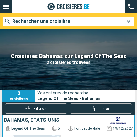
Rechercher une croisière
Nos destinations
Croisières Bahamas sur Legend Of The Seas
2 croisières trouvées
Mois de départ
Ports
Compagnies
2
Vos critères de recherche :
Rechercher
Legend Of The Seas - Bahamas
croisières
Filtrer
Trier
BAHAMAS, ÉTATS-UNIS
Legend Of The Seas
5 j
Fort Lauderdale
19/12/2027