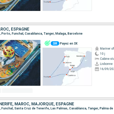
ROC, ESPAGNE
e, Porto, Funchal, Casablanca, Tanger, Malaga, Barcelone
Payez en 3X
Mariner o
10 j
Cabine st
Lisbonne
16/09/20
NERIFE, MAROC, MAJORQUE, ESPAGNE