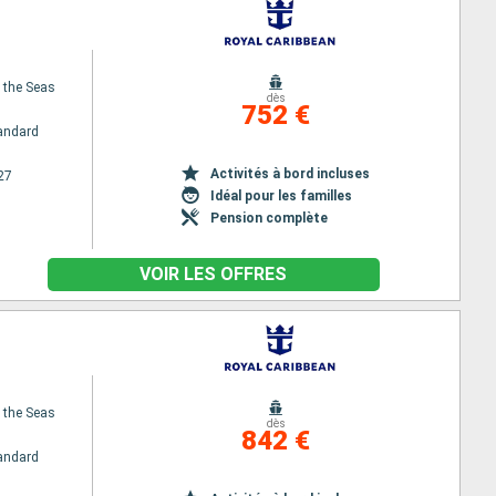
f the Seas
dès
752 €
andard
Activités à bord incluses
27
Idéal pour les familles
Pension complète
VOIR LES OFFRES
f the Seas
dès
842 €
andard