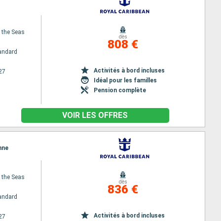
f the Seas
dès
808 €
andard
Activités à bord incluses
27
Idéal pour les familles
Pension complète
VOIR LES OFFRES
nne
f the Seas
dès
836 €
andard
Activités à bord incluses
27