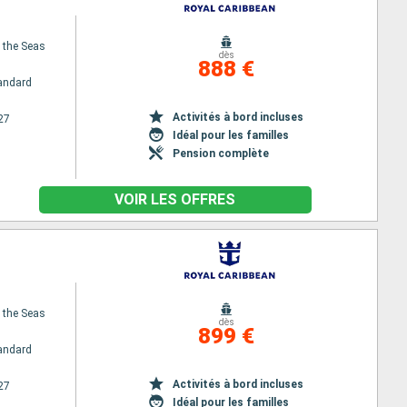
f the Seas
dès
888 €
andard
Activités à bord incluses
27
Idéal pour les familles
Pension complète
VOIR LES OFFRES
f the Seas
dès
899 €
andard
Activités à bord incluses
27
Idéal pour les familles