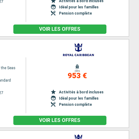
Activités à bord incluses
27
Idéal pour les familles
Pension complète
VOIR LES OFFRES
f the Seas
dès
953 €
andard
Activités à bord incluses
27
Idéal pour les familles
Pension complète
VOIR LES OFFRES