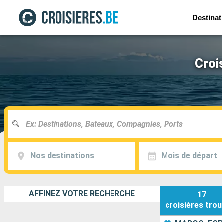
Destinat
Croi
Nos destinations
Mois de départ
AFFINEZ VOTRE RECHERCHE
17
croisières
trou