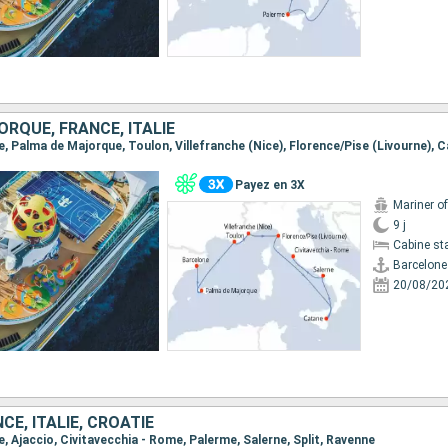
RQUE, FRANCE, ITALIE
Payez en 3X
Mariner o
9 j
Cabine st
Barcelone
20/08/20
CE, ITALIE, CROATIE
ne, Ajaccio, Civitavecchia - Rome, Palerme, Salerne, Split, Ravenne