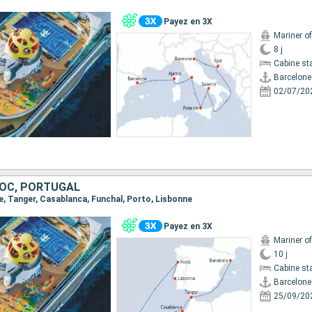
Payez en 3X
Mariner o
8 j
Cabine st
Barcelone
02/07/20
OC, PORTUGAL
ne, Tanger, Casablanca, Funchal, Porto, Lisbonne
Payez en 3X
Mariner o
10 j
Cabine st
Barcelone
25/09/20