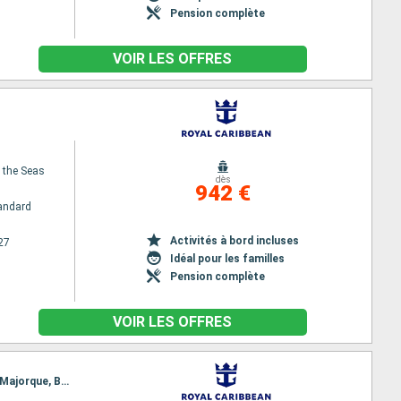
Pension complète
VOIR LES OFFRES
f the Seas
dès
942 €
andard
Activités à bord incluses
27
Idéal pour les familles
Pension complète
VOIR LES OFFRES
Itinéraire : Lisbonne, Funchal, Santa Cruz de Tenerife, Las Palmas, Casablanca, Tanger, Palma de Majorque, Barcelone