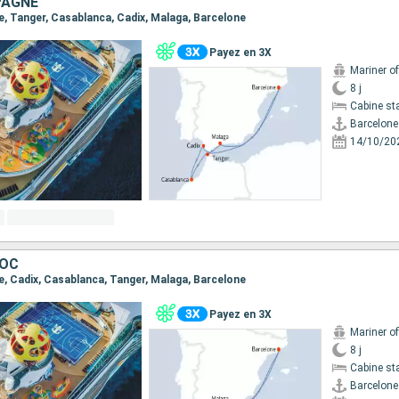
PAGNE
ne, Tanger, Casablanca, Cadix, Malaga, Barcelone
Payez en 3X
Mariner o
8 j
Cabine st
Barcelone
14/10/20
ROC
ne, Cadix, Casablanca, Tanger, Malaga, Barcelone
Payez en 3X
Mariner o
8 j
Cabine st
Barcelone