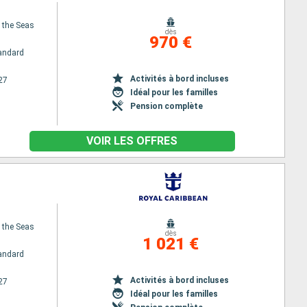
f the Seas
dès
970 €
andard
Activités à bord incluses
27
Idéal pour les familles
Pension complète
VOIR LES OFFRES
f the Seas
dès
1 021 €
andard
Activités à bord incluses
27
Idéal pour les familles