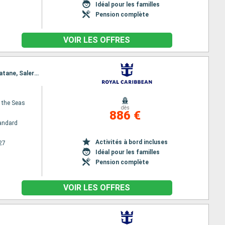
Idéal pour les familles
Pension complète
VOIR LES OFFRES
Itinéraire : Barcelone, Palma de Majorque, Toulon, Villefranche (Nice), Florence/Pise (Livourne), Catane, Salerne, Civitavecchia - Rome
f the Seas
dès
886 €
andard
Activités à bord incluses
27
Idéal pour les familles
Pension complète
VOIR LES OFFRES