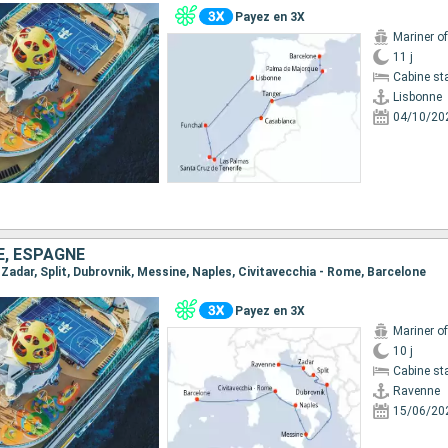
Payez en 3X
Mariner o
11 j
Cabine st
Lisbonne
04/10/20
IE, ESPAGNE
, Zadar, Split, Dubrovnik, Messine, Naples, Civitavecchia - Rome, Barcelone
Payez en 3X
Mariner o
10 j
Cabine st
Ravenne
15/06/20