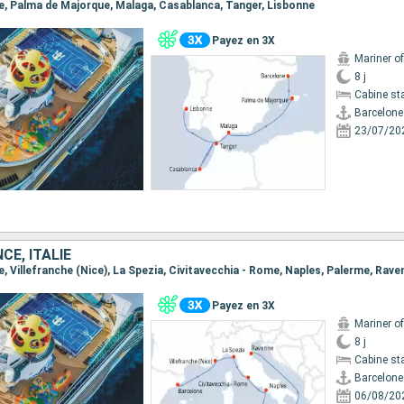
one, Palma de Majorque, Malaga, Casablanca, Tanger, Lisbonne
Payez en 3X
Mariner o
8 j
Cabine st
Barcelone
23/07/20
CE, ITALIE
ne, Villefranche (Nice), La Spezia, Civitavecchia - Rome, Naples, Palerme, Rave
Payez en 3X
Mariner o
8 j
Cabine st
Barcelone
06/08/20