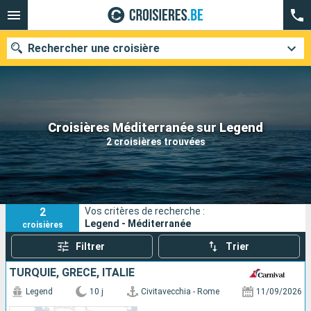
Rechercher une croisière
Nos destinations
Croisières Méditerranée sur Legend
2 croisières trouvées
Mois de départ
Ports
Compagnies
2
Vos critères de recherche :
Rechercher
Legend - Méditerranée
croisières
Filtrer
Trier
TURQUIE, GRÈCE, ITALIE
Legend
10 j
Civitavecchia - Rome
11/09/2026