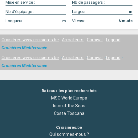
Mise en service :
Nb de passagers :
Nb d'équipage :
Largeur :
m
Longueur :
m
Vitesse :
Nœuds
Croisières www.croisieres.be
Armateurs
Carnival
Legend
Croisières Méditerranée
Croisières www.croisieres.be
Armateurs
Carnival
Legend
Croisières Méditerranée
Bateaux les plus recherchés
MSC World Europa
Icon of the Seas
Costa Toscana
Croisieres.be
Qui sommes-nous ?