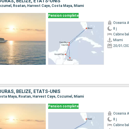
URAS, BELIZE, ÉTATS-UNIS
 Cozumel, Roatan, Harvest Caye, Costa Maya, Miami
Pension complète
Oceania A
8 j
Cabine ba
Miami
20/01/20
URAS, BELIZE, ÉTATS-UNIS
 Costa Maya, Roatan, Harvest Caye, Cozumel, Miami
Pension complète
Oceania A
8 j
Cabine ba