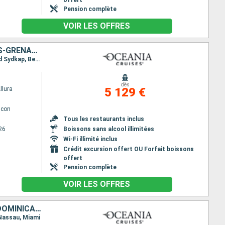
offert
Pension complète
VOIR LES OFFRES
ÉTATS-UNIS, FRANCE, SAINT-MARTIN, GRÖENLAND, SAINT VINCENT-ET-LES-GRENADINES
Itinéraire : Miami, Charlotte Amalie, Saint Barthelemy, Saint-Martin (Philipsburg), Frederiksdal and Sydkap, Bequia - ST. Vincent, Miami
dès
llura
5 129 €
lcon
Tous les restaurants inclus
26
Boissons sans alcool illimitées
Wi-Fi illimité inclus
Crédit excursion offert OU Forfait boissons
offert
Pension complète
VOIR LES OFFRES
ÉTATS-UNIS, CAÏMANS (ÎLES), JAMAÏQUE, ARUBA, BONAIRE, RÉPUBLIQUE DOMINICAINE, BAHAMAS
 Nassau, Miami