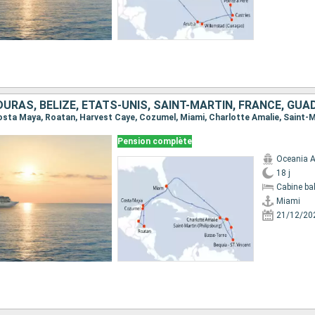
Pension complète
Oceania A
18 j
Cabine ba
Miami
21/12/20