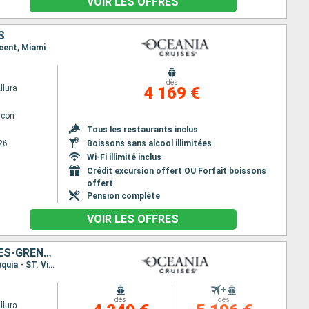
VOIR LES OFFRES
S
ncent, Miami
dès
llura
4 169 €
lcon
Tous les restaurants inclus
26
Boissons sans alcool illimitées
Wi-Fi illimité inclus
Crédit excursion offert OU Forfait boissons
offert
Pension complète
VOIR LES OFFRES
ÉTATS-UNIS, SAINT-MARTIN, FRANCE, GUADELOUPE, SAINT VINCENT-ET-LES-GRENADINES
Itinéraire : Miami, Charlotte Amalie, Saint-Martin (Philipsburg), Saint Barthelemy, Basse-Terre, Bequia - ST. Vincent, Miami
+
dès
dès
llura