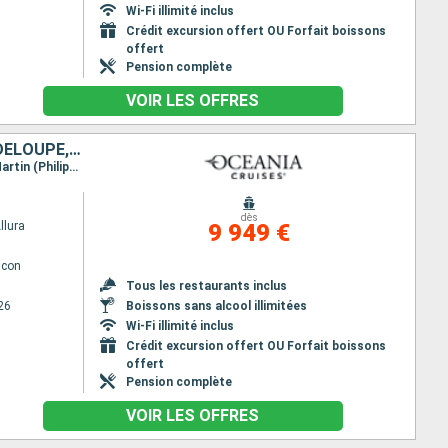
Wi-Fi illimité inclus
Crédit excursion offert OU Forfait boissons
offert
Pension complète
VOIR LES OFFRES
MEXIQUE, HONDURAS, BELIZE, ÉTATS-UNIS, SAINT-MARTIN, FRANCE, GUADELOUPE, SAINT VINCENT-ET-LES-GRENADINES
Itinéraire : Miami, Costa Maya, Roatan, Harvest Caye, Cozumel, Miami, Charlotte Amalie, Saint-Martin (Philipsburg), Saint Barthelemy, Basse-Terre, Bequia - ST. Vincent, Miami
dès
llura
9 949 €
lcon
Tous les restaurants inclus
26
Boissons sans alcool illimitées
Wi-Fi illimité inclus
Crédit excursion offert OU Forfait boissons
offert
Pension complète
VOIR LES OFFRES