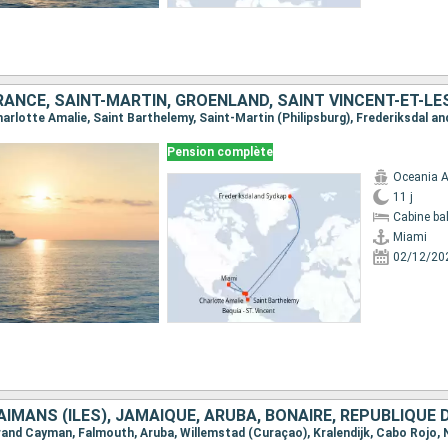
Pension complète
Oceania A
11 j
Cabine ba
Miami
02/12/20
 Grand Cayman, Falmouth, Aruba, Willemstad (Curaçao), Kralendijk, Cabo Rojo,