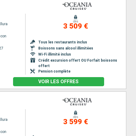
dès
llura
3 509 €
lcon
Tous les restaurants inclus
27
Boissons sans alcool illimitées
Wi-Fi illimité inclus
Crédit excursion offert OU Forfait boissons
offert
Pension complète
VOIR LES OFFRES
dès
llura
3 599 €
lcon