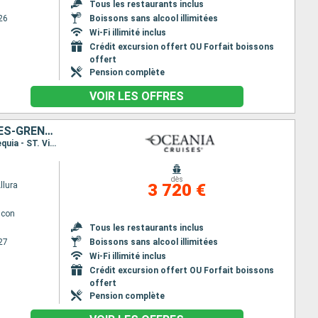
Tous les restaurants inclus
26
Boissons sans alcool illimitées
Wi-Fi illimité inclus
Crédit excursion offert OU Forfait boissons
offert
Pension complète
VOIR LES OFFRES
ÉTATS-UNIS, GUADELOUPE, SAINT-MARTIN, FRANCE, SAINT VINCENT-ET-LES-GRENADINES
Itinéraire : Miami, Basse-Terre, Saint-Martin (Philipsburg), Saint Barthelemy, Charlotte Amalie, Bequia - ST. Vincent, Miami
dès
llura
3 720 €
lcon
Tous les restaurants inclus
27
Boissons sans alcool illimitées
Wi-Fi illimité inclus
Crédit excursion offert OU Forfait boissons
offert
Pension complète