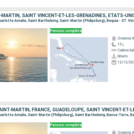
-MARTIN, SAINT VINCENT-ET-LES-GRENADINES, ÉTATS-UNI
Charlotte Amalie, Saint Barthelemy, Saint-Martin (Philipsburg), Bequia - ST. Vi
Pension complète
Oceania A
10 j
Cabine ba
Miami
12/12/20
Pension complète
Oceania A