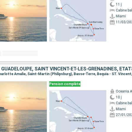
11 j
Cabine ba
Miami
11/03/20
 GUADELOUPE, SAINT VINCENT-ET-LES-GRENADINES, ÉTAT
Charlotte Amalie, Saint-Martin (Philipsburg), Basse-Terre, Bequia - ST. Vincent
Pension complète
Oceania A
10 j
Cabine ba
Miami
27/01/20