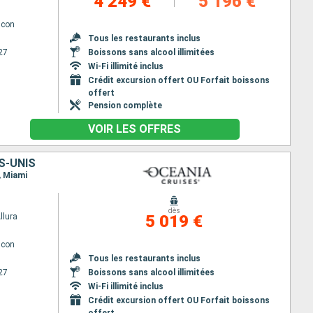
4 249 €
5 196 €
lcon
Tous les restaurants inclus
27
Boissons sans alcool illimitées
Wi-Fi illimité inclus
Crédit excursion offert OU Forfait boissons
offert
Pension complète
VOIR LES OFFRES
S-UNIS
, Miami
dès
llura
5 019 €
lcon
Tous les restaurants inclus
27
Boissons sans alcool illimitées
Wi-Fi illimité inclus
Crédit excursion offert OU Forfait boissons