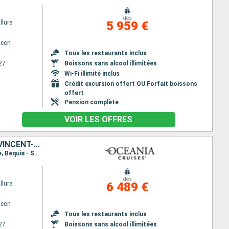
dès
llura
5 959 €
lcon
Tous les restaurants inclus
27
Boissons sans alcool illimitées
Wi-Fi illimité inclus
Crédit excursion offert OU Forfait boissons
offert
Pension complète
VOIR LES OFFRES
CAÏMANS (ÎLES), JAMAÏQUE, ARUBA, SAINTE-LUCIE, GUADELOUPE, SAINT VINCENT-ET-LES-GRENADINES, ÉTATS-UNIS
Itinéraire : Miami, Grand Cayman, Falmouth, Aruba, Willemstad (Curaçao), Castries, Pointe à Pitre, Bequia - ST. Vincent, Miami
dès
llura
6 489 €
lcon
Tous les restaurants inclus
27
Boissons sans alcool illimitées