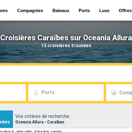
ions
Compagnies
Bateaux
Ports
Luxe
Offres
Croisières Caraïbes sur Oceania Allura
13 croisières trouvées
Ports
Comp
Vos critères de recherche :
vées
Oceania Allura - Caraïbes