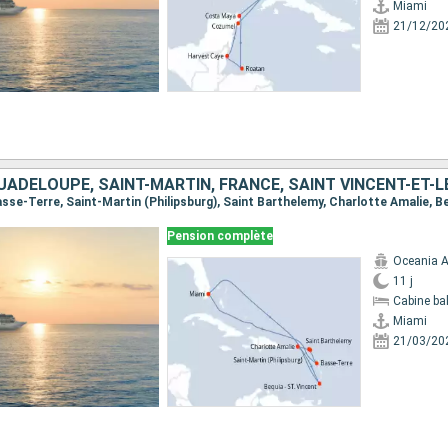
Miami
21/12/20
Pension complète
Oceania A
11 j
Cabine ba
Miami
21/03/20