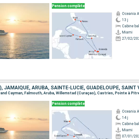
Pension complète
Oceania A
13 j
Cabine ba
Miami
27/02/20
Pension complète
Oceania A
14 j
Cabine ba
Miami
07/01/20