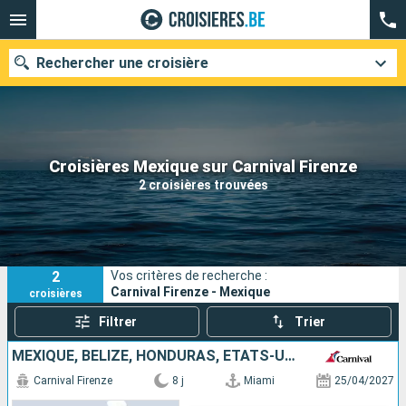
Rechercher une croisière
Nos destinations
Croisières Mexique sur Carnival Firenze
2 croisières trouvées
Mois de départ
Ports
Compagnies
2
Vos critères de recherche :
Rechercher
Carnival Firenze - Mexique
croisières
Filtrer
Trier
MEXIQUE, BELIZE, HONDURAS, ÉTATS-UNIS
Carnival Firenze
8 j
Miami
25/04/2027