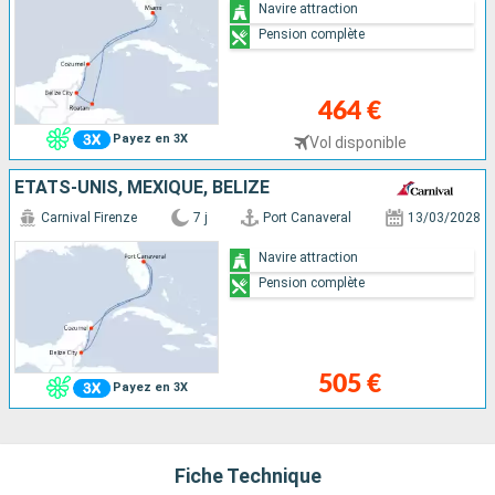
Navire attraction
Pension complète
464 €
Payez en 3X
Vol disponible
ÉTATS-UNIS, MEXIQUE, BELIZE
Carnival Firenze
7 j
Port Canaveral
13/03/2028
Navire attraction
Pension complète
505 €
Payez en 3X
Fiche Technique