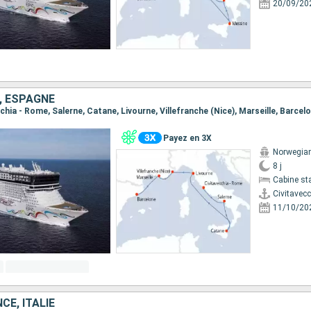
20/09/20
E, ESPAGNE
ecchia - Rome, Salerne, Catane, Livourne, Villefranche (Nice), Marseille, Barcel
Payez en 3X
Norwegian
8 j
Cabine st
Civitavec
11/10/20
CE, ITALIE