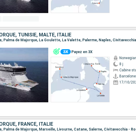
RQUE, TUNISIE, MALTE, ITALIE
ne, Palma de Majorque, La Goulette, La Valette, Palerme, Naples, Civitavecchi
Payez en 3X
Norwegian
8 j
Cabine st
Barcelone
17/10/20
RQUE, FRANCE, ITALIE
ne, Palma de Majorque, Marseille, Livourne, Catane, Salerne, Civitavecchia - R