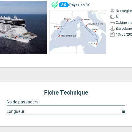
Payez en 3X
Norwegian
8 j
Cabine st
Barcelone
13/06/20
Fiche Technique
Nb de passagers :
Longueur :
m