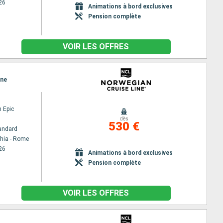
26
Animations à bord exclusives
Pension complète
VOIR LES OFFRES
one
 Epic
dès
530 €
andard
chia - Rome
26
Animations à bord exclusives
Pension complète
VOIR LES OFFRES