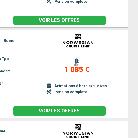
Pension complète
VOIR LES OFFRES
a - Rome
 Epic
dès
1 085 €
andard
27
Animations à bord exclusives
Pension complète
VOIR LES OFFRES
ome