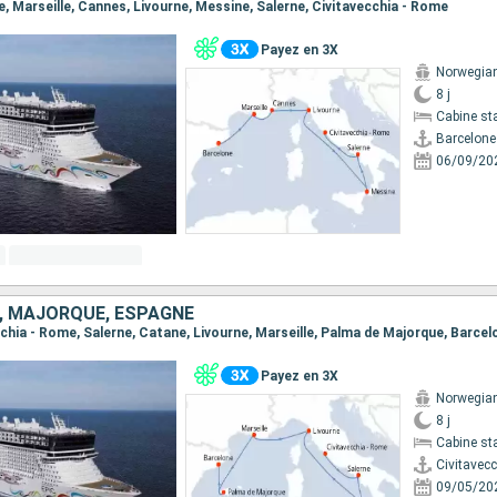
ne, Marseille, Cannes, Livourne, Messine, Salerne, Civitavecchia - Rome
Payez en 3X
Norwegian
8 j
Cabine st
Barcelone
06/09/20
E, MAJORQUE, ESPAGNE
ecchia - Rome, Salerne, Catane, Livourne, Marseille, Palma de Majorque, Barcel
Payez en 3X
Norwegian
8 j
Cabine st
Civitavec
09/05/20