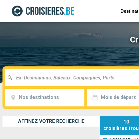
Destinat
Cr
Nos destinations
Mois de départ
AFFINEZ VOTRE RECHERCHE
10
croisières
trou