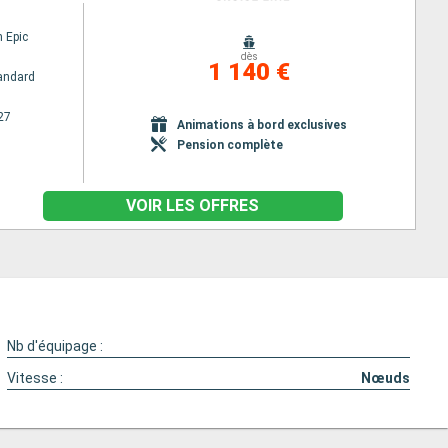
 Epic
dès
1 140 €
andard
27
Animations à bord exclusives
Pension complète
VOIR LES OFFRES
Nb d'équipage :
Vitesse :
Nœuds