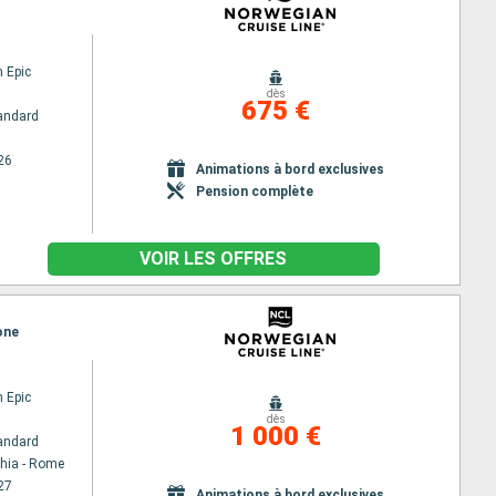
 Epic
dès
675 €
andard
26
Animations à bord exclusives
Pension complète
VOIR LES OFFRES
one
 Epic
dès
1 000 €
andard
chia - Rome
27
Animations à bord exclusives