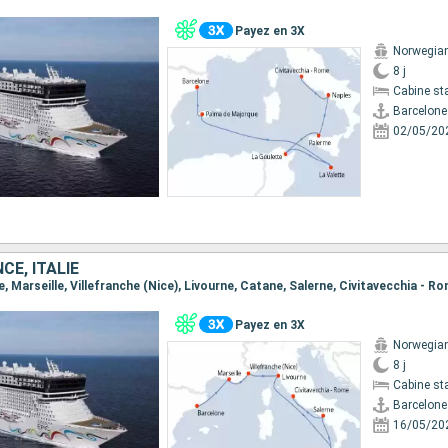
Payez en 3X
Norwegian
8 j
Cabine st
Barcelone
02/05/20
CE, ITALIE
ne, Marseille, Villefranche (Nice), Livourne, Catane, Salerne, Civitavecchia - R
Payez en 3X
Norwegian
8 j
Cabine st
Barcelone
16/05/20