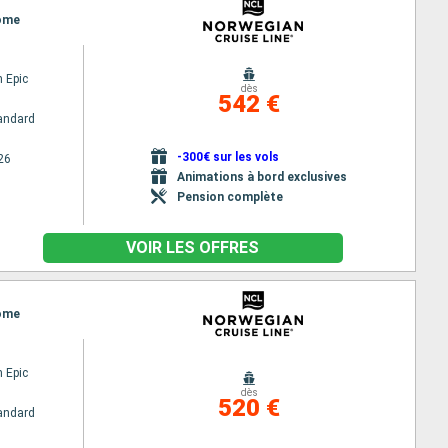
Rome
 Epic
dès
542 €
andard
-300€ sur les vols
26
Animations à bord exclusives
Pension complète
VOIR LES OFFRES
Rome
 Epic
dès
520 €
andard