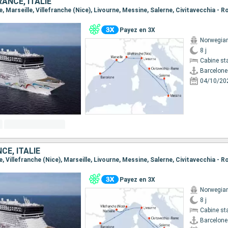
ANCE, ITALIE
ne, Marseille, Villefranche (Nice), Livourne, Messine, Salerne, Civitavecchia - 
Payez en 3X
Norwegian
8 j
Cabine st
Barcelone
04/10/20
CE, ITALIE
ne, Villefranche (Nice), Marseille, Livourne, Messine, Salerne, Civitavecchia - 
Payez en 3X
Norwegian
8 j
Cabine st
Barcelone