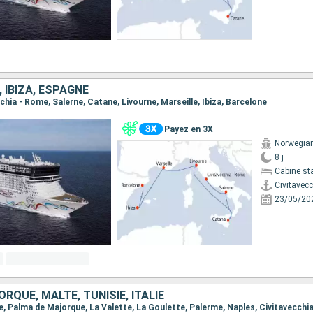
, IBIZA, ESPAGNE
ecchia - Rome, Salerne, Catane, Livourne, Marseille, Ibiza, Barcelone
Payez en 3X
Norwegian
8 j
Cabine st
Civitavec
23/05/20
RQUE, MALTE, TUNISIE, ITALIE
ne, Palma de Majorque, La Valette, La Goulette, Palerme, Naples, Civitavecchi