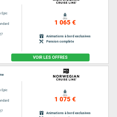
 Epic
dès
1 065 €
andard
27
Animations à bord exclusives
Pension complète
VOIR LES OFFRES
ome
 Epic
dès
1 075 €
andard
27
Animations à bord exclusives