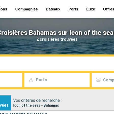
ions
Compagnies
Bateaux
Ports
Luxe
Offre
Croisières Bahamas sur Icon of the sea
2 croisières trouvées
Ports
Comp
Vos critères de recherche :
vées
Icon of the seas - Bahamas