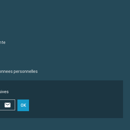
nte
donnees personnelles
sives
OK