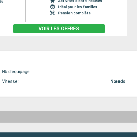
Activités à bord incluses
26
Idéal pour les familles
Pension complète
VOIR LES OFFRES
Nb d'équipage :
Vitesse :
Nœuds