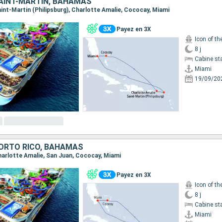
SAINT-MARTIN, BAHAMAS
Saint-Martin (Philipsburg), Charlotte Amalie, Cococay, Miami
Payez en 3X
Icon of th
8 j
Cabine st
Miami
19/09/20
PORTO RICO, BAHAMAS
Charlotte Amalie, San Juan, Cococay, Miami
Payez en 3X
Icon of th
8 j
Cabine st
Miami