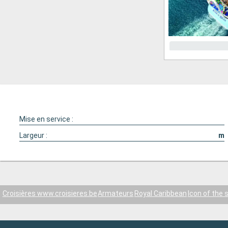
Mise en service :
Largeur :
m
Croisières www.croisieres.be
Armateurs
Royal Caribbean
Icon of the 