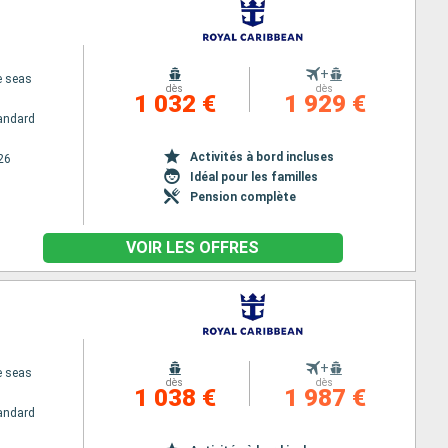
+
e seas
dès
dès
1 032 €
1 929 €
andard
Activités à bord incluses
26
Idéal pour les familles
Pension complète
VOIR LES OFFRES
+
e seas
dès
dès
1 038 €
1 987 €
andard