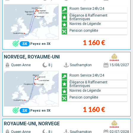
Room Service 24h/24
Élégance & Raffinement
Britanniques
Navires de Légende
Pension complète
1 160 €
Payez en 3X
NORVÈGE, ROYAUME-UNI
Queen Anne
8 j
Southampton
15/08/2027
Room Service 24h/24
Élégance & Raffinement
Britanniques
Navires de Légende
Pension complète
1 160 €
Payez en 3X
ROYAUME-UNI, NORVÈGE
Queen Anne
8 j
Southampton
02/07/2028