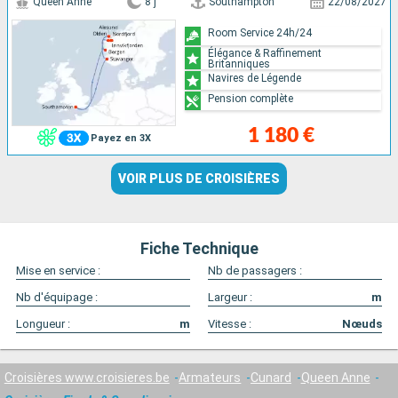
Queen Anne
8 j
Southampton
22/08/2027
Room Service 24h/24
Élégance & Raffinement
Britanniques
Navires de Légende
Pension complète
1 180 €
Payez en 3X
VOIR PLUS DE CROISIÈRES
Fiche Technique
Mise en service :
Nb de passagers :
Nb d'équipage :
Largeur :
m
Longueur :
m
Vitesse :
Nœuds
Croisières www.croisieres.be
Armateurs
Cunard
Queen Anne