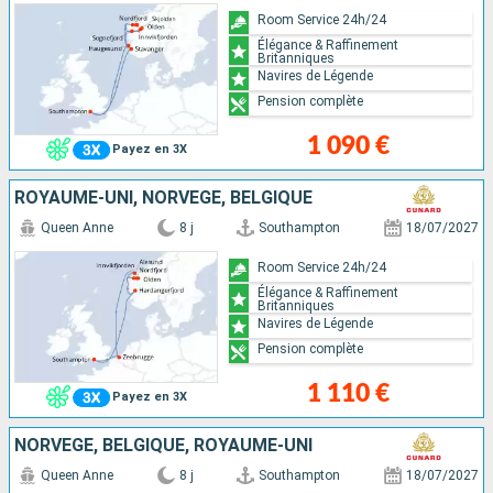
Room Service 24h/24
Élégance & Raffinement
Britanniques
Navires de Légende
Pension complète
1 090 €
Payez en 3X
ROYAUME-UNI, NORVÈGE, BELGIQUE
Queen Anne
8 j
Southampton
18/07/2027
Room Service 24h/24
Élégance & Raffinement
Britanniques
Navires de Légende
Pension complète
1 110 €
Payez en 3X
NORVÈGE, BELGIQUE, ROYAUME-UNI
Queen Anne
8 j
Southampton
18/07/2027