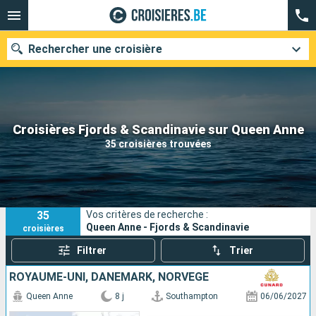
Rechercher une croisière
Nos destinations
Croisières Fjords & Scandinavie sur Queen Anne
35 croisières trouvées
Mois de départ
Ports
Compagnies
35
Vos critères de recherche :
Rechercher
Queen Anne - Fjords & Scandinavie
croisières
Filtrer
Trier
ROYAUME-UNI, DANEMARK, NORVÈGE
Queen Anne
8 j
Southampton
06/06/2027