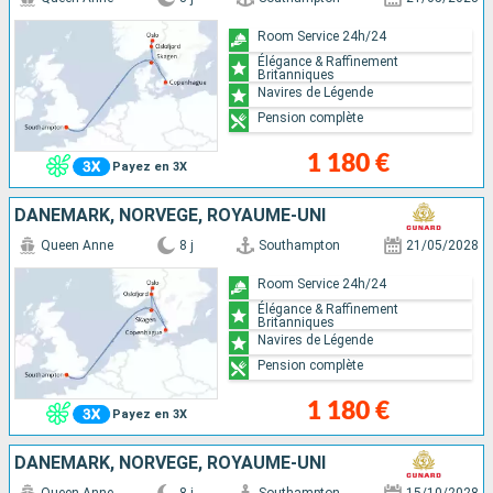
Room Service 24h/24
Élégance & Raffinement
Britanniques
Navires de Légende
Pension complète
1 180 €
Payez en 3X
DANEMARK, NORVÈGE, ROYAUME-UNI
Queen Anne
8 j
Southampton
21/05/2028
Room Service 24h/24
Élégance & Raffinement
Britanniques
Navires de Légende
Pension complète
1 180 €
Payez en 3X
DANEMARK, NORVÈGE, ROYAUME-UNI
Queen Anne
8 j
Southampton
15/10/2028