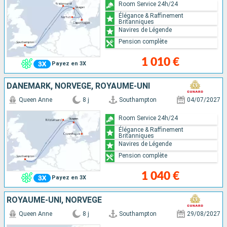
Room Service 24h/24
Élégance & Raffinement
Britanniques
Navires de Légende
Pension complète
1 010 €
Payez en 3X
DANEMARK, NORVÈGE, ROYAUME-UNI
Queen Anne
8 j
Southampton
04/07/2027
Room Service 24h/24
Élégance & Raffinement
Britanniques
Navires de Légende
Pension complète
1 040 €
Payez en 3X
ROYAUME-UNI, NORVÈGE
Queen Anne
8 j
Southampton
29/08/2027