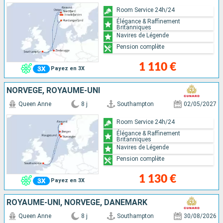
Room Service 24h/24
Élégance & Raffinement
Britanniques
Navires de Légende
Pension complète
1 110 €
Payez en 3X
NORVÈGE, ROYAUME-UNI
Queen Anne
8 j
Southampton
02/05/2027
Room Service 24h/24
Élégance & Raffinement
Britanniques
Navires de Légende
Pension complète
1 130 €
Payez en 3X
ROYAUME-UNI, NORVÈGE, DANEMARK
Queen Anne
8 j
Southampton
30/08/2026