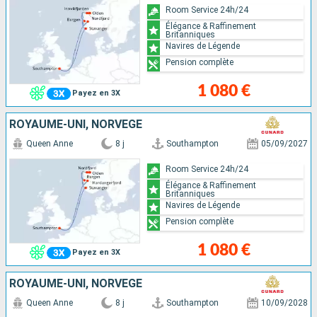
Room Service 24h/24
Élégance & Raffinement
Britanniques
Navires de Légende
Pension complète
1 080 €
Payez en 3X
ROYAUME-UNI, NORVÈGE
Queen Anne
8 j
Southampton
05/09/2027
Room Service 24h/24
Élégance & Raffinement
Britanniques
Navires de Légende
Pension complète
1 080 €
Payez en 3X
ROYAUME-UNI, NORVÈGE
Queen Anne
8 j
Southampton
10/09/2028