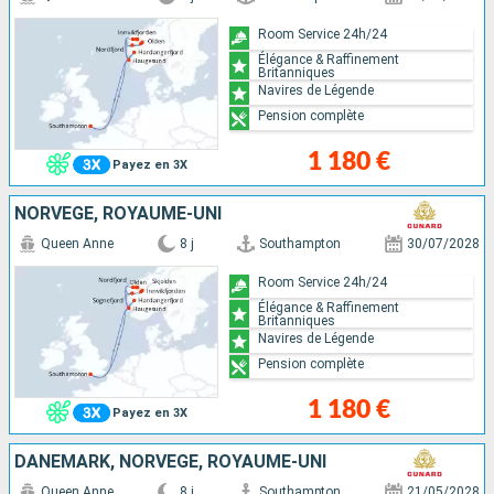
Room Service 24h/24
Élégance & Raffinement
Britanniques
Navires de Légende
Pension complète
1 180 €
Payez en 3X
NORVÈGE, ROYAUME-UNI
Queen Anne
8 j
Southampton
30/07/2028
Room Service 24h/24
Élégance & Raffinement
Britanniques
Navires de Légende
Pension complète
1 180 €
Payez en 3X
DANEMARK, NORVÈGE, ROYAUME-UNI
Queen Anne
8 j
Southampton
21/05/2028