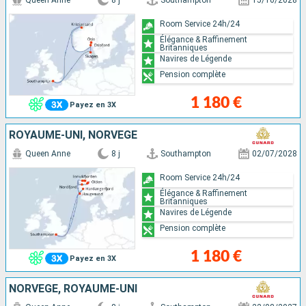
Room Service 24h/24
Élégance & Raffinement
Britanniques
Navires de Légende
Pension complète
1 180 €
Payez en 3X
ROYAUME-UNI, NORVÈGE
Queen Anne
8 j
Southampton
02/07/2028
Room Service 24h/24
Élégance & Raffinement
Britanniques
Navires de Légende
Pension complète
1 180 €
Payez en 3X
NORVÈGE, ROYAUME-UNI