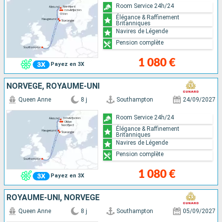
Room Service 24h/24
Élégance & Raffinement
Britanniques
Navires de Légende
Pension complète
1 080 €
Payez en 3X
NORVÈGE, ROYAUME-UNI
Queen Anne
8 j
Southampton
24/09/2027
Room Service 24h/24
Élégance & Raffinement
Britanniques
Navires de Légende
Pension complète
1 080 €
Payez en 3X
ROYAUME-UNI, NORVÈGE
Queen Anne
8 j
Southampton
05/09/2027