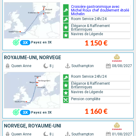
Croisière gastronimique avec
Michel Roux chef doublement étoilé
Michelin
Room Service 24h/24
Élégance & Raffinement
Britanniques
Navires de Légende
1 150 €
Payez en 3X
ROYAUME-UNI, NORVÈGE
Queen Anne
8 j
Southampton
08/08/2027
Room Service 24h/24
Élégance & Raffinement
Britanniques
Navires de Légende
Pension complète
1 160 €
Payez en 3X
NORVÈGE, ROYAUME-UNI
Queen Anne
8 j
Southampton
01/08/2027