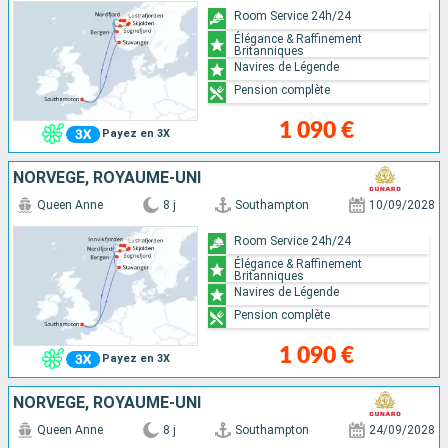
Room Service 24h/24
Élégance & Raffinement
Britanniques
Navires de Légende
Pension complète
1 090 €
Payez en 3X
NORVÈGE, ROYAUME-UNI
Queen Anne
8 j
Southampton
10/09/2028
Room Service 24h/24
Élégance & Raffinement
Britanniques
Navires de Légende
Pension complète
1 090 €
Payez en 3X
NORVÈGE, ROYAUME-UNI
Queen Anne
8 j
Southampton
24/09/2028