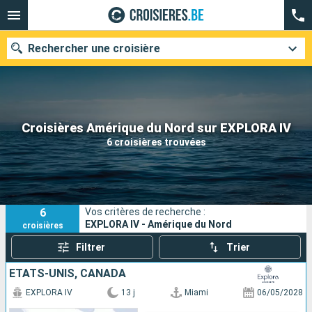
Rechercher une croisière
Nos destinations
Croisières Amérique du Nord sur EXPLORA IV
6 croisières trouvées
Mois de départ
Ports
Compagnies
6
Vos critères de recherche :
Rechercher
EXPLORA IV - Amérique du Nord
croisières
Filtrer
Trier
ÉTATS-UNIS, CANADA
EXPLORA IV
13 j
Miami
06/05/2028