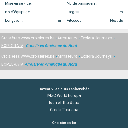
Mise en service :
Nb de passagers :
Nb d'équipage :
Largeur :
m
Longueur :
m
Vitesse :
Nœuds
Croisières www.croisieres.be
Armateurs
Explora Journeys
EXPLORA IV
Croisières Amérique du Nord
Croisières www.croisieres.be
Armateurs
Explora Journeys
EXPLORA IV
Croisières Amérique du Nord
Bateaux les plus recherchés
MSC World Europa
Icon of the Seas
Costa Toscana
Croisieres.be