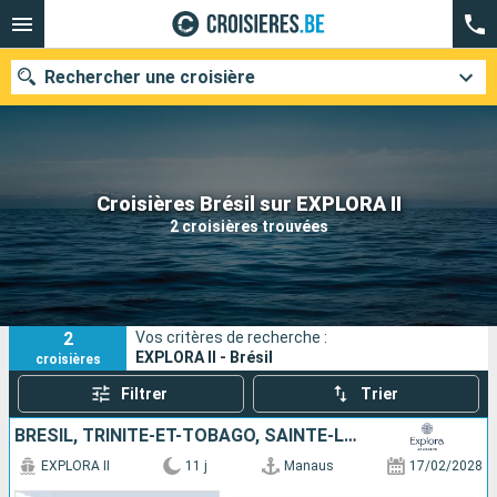
Rechercher une croisière
Nos destinations
Croisières Brésil sur EXPLORA II
2 croisières trouvées
Mois de départ
Ports
Compagnies
2
Vos critères de recherche :
Rechercher
EXPLORA II - Brésil
croisières
Filtrer
Trier
BRÉSIL, TRINITÉ-ET-TOBAGO, SAINTE-LUCIE, DOMINIQUE, SAINT-MARTIN, PORTO RICO
EXPLORA II
11 j
Manaus
17/02/2028