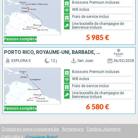
Boissons Premium incluses
Wifi inclus
Frais de service inclus
Une bouteille de champagne de
bienvenue incluse
5 985 €
Pension complète
PORTO RICO, ROYAUME-UNI, BARBADE, ANTIGUA-ET-BARBUDA, BRÉSIL
EXPLORA II
12 j
San Juan
06/02/2028
Boissons Premium incluses
Wifi inclus
Frais de service inclus
Une bouteille de champagne de
bienvenue incluse
6 580 €
Pension complète
Croisières www.croisieres.be
Armateurs
Explora Journeys
EXPLORA II
Croisières Brésil