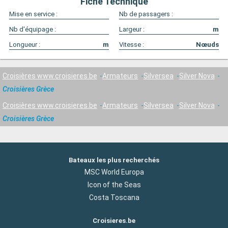
Fiche Technique
Mise en service :
Nb de passagers :
Nb d'équipage :
Largeur :
m
Longueur :
m
Vitesse :
Nœuds
Croisières www.croisieres.be
Armateurs
Silversea
Silver Nova
Croisières Grèce
Croisières www.croisieres.be
Armateurs
Silversea
Silver Nova
Croisières Grèce
Bateaux les plus recherchés
MSC World Europa
Icon of the Seas
Costa Toscana
Croisieres.be