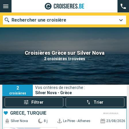
Rechercher une croisière
Nos destinations
Croisières Grèce sur Silver Nova
2 croisières trouvées
Mois de départ
Ports
Compagnies
2
Vos critères de recherche :
Rechercher
Silver Nova - Grèce
croisières
Filtrer
Trier
GRÈCE, TURQUIE
Silver Nova
8 j
Le Piree - Athenes
23/08/2026