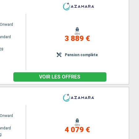
 Onward
dès
3 889 €
andard
28
Pension complète
VOIR LES OFFRES
 Onward
dès
4 079 €
andard
g