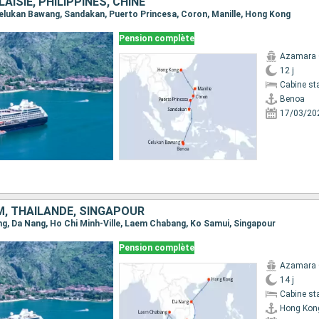
AISIE, PHILIPPINES, CHINE
 Celukan Bawang, Sandakan, Puerto Princesa, Coron, Manille, Hong Kong
Pension complète
Azamara
12 j
Cabine st
Benoa
17/03/20
M, THAÏLANDE, SINGAPOUR
ong, Da Nang, Ho Chi Minh-Ville, Laem Chabang, Ko Samui, Singapour
Pension complète
Azamara
14 j
Cabine st
Hong Kon