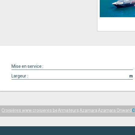
Mise en service :
Largeur :
m
Croisières www.croisieres.be
Armateurs
Azamara
Azamara Onward
C