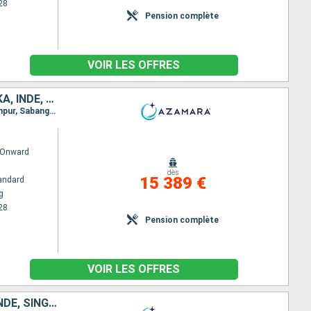
28
Pension complète
VOIR LES OFFRES
CHINE, VIETNAM, THAÏLANDE, SINGAPOUR, MALAISIE, INDONÉSIE, SRI LANKA, INDE, MALDIVES, MAURICE, FRANCE, MADAGASCAR, AFRIQUE DU SUD
Itinéraire : Hong Kong, Da Nang, Ho Chi Minh-Ville, Laem Chabang, Ko Samui, Singapour, Kuala Lumpur, Sabang, Hambantota, Colombo, Cochin, Male, Port Louis, Pointe des Galets, Taolagnao, Richards Bay, Durban, Port Elisabeth, Cape Town
 Onward
dès
15 389 €
andard
g
28
Pension complète
VOIR LES OFFRES
AUSTRALIE, INDONÉSIE, MALAISIE, PHILIPPINES, CHINE, VIETNAM, THAÏLANDE, SINGAPOUR