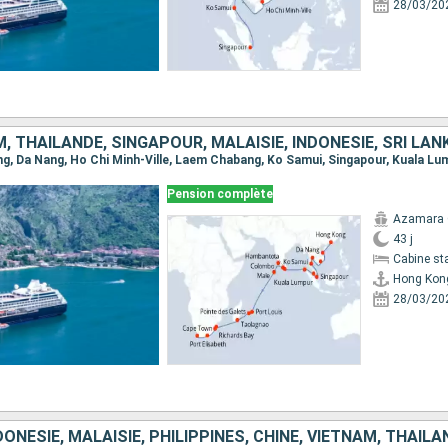
28/03/20
Pension complète
Azamara
43 j
Cabine st
Hong Kon
28/03/20