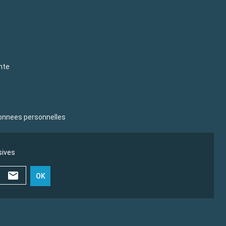
nte
donnees personnelles
sives
OK