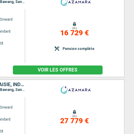
Itinéraire : Sydney, Newcastle, Mooloolaba, Airlie Beach, Cairns, Darwin, Komodo, Benoa, Celukan Bawang, Sandakan, Puerto Princesa, Coron, Manille, Hong Kong, Da Nang, Ho Chi Minh-Ville, Laem Chabang, Ko Samui, Singapour
 Onward
dès
16 729 €
andard
28
Pension complète
VOIR LES OFFRES
AUSTRALIE, PHILIPPINES, CHINE, VIETNAM, THAÏLANDE, SINGAPOUR, MALAISIE, INDONÉSIE, SRI LANKA, INDE, MALDIVES, MAURICE, FRANCE, MADAGASCAR, AFRIQUE DU SUD
Itinéraire : Sydney, Newcastle, Mooloolaba, Airlie Beach, Cairns, Darwin, Komodo, Benoa, Celukan Bawang, Sandakan, Puerto Princesa, Coron, Manille, Hong Kong, Da Nang, Ho Chi Minh-Ville, Laem Chabang, Ko Samui, Singapour, Kuala Lumpur, Sabang, Hambantota, Colombo, Cochin, Male, Port Louis, Pointe des Galets, Taolagnao, Richards Bay, Durban, Port Elisabeth, Cape Town
 Onward
dès
27 779 €
andard
28