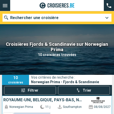
Rechercher une croisière
Croisières Fjords & Scandinavie sur Norwegian
Nos destinations
Prima
10 croisières trouvées
Mois de départ
Ports
Compagnies
10
Vos critères de recherche :
Rechercher
Norwegian Prima - Fjords & Scandinavie
croisières
Filtrer
Trier
ROYAUME-UNI, BELGIQUE, PAYS-BAS, NORVÈGE, ISLANDE
Norwegian Prima
11 j
Southampton
08/08/2027