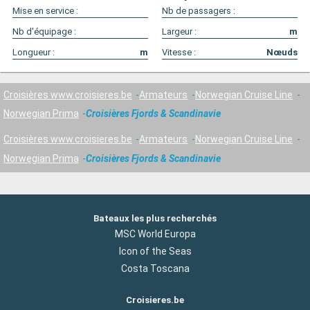
Mise en service :
Nb de passagers :
Nb d'équipage :
Largeur :
m
Longueur :
m
Vitesse :
Nœuds
Croisières www.croisieres.be
Armateurs
Norwegian Cruise Line
Norwegian Prima
Croisières Fjords & Scandinavie
Croisières www.croisieres.be
Armateurs
Norwegian Cruise Line
Norwegian Prima
Croisières Fjords & Scandinavie
Bateaux les plus recherchés
MSC World Europa
Icon of the Seas
Costa Toscana
Croisieres.be