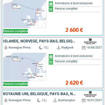
Animations à bord exclusives
Pension complète
2 600 €
Pension complète
ISLANDE, NORVÈGE, PAYS-BAS, BELGIQUE, ROYAUME-UNI
Norwegian Prima
12 j
Reykjavik
18/08/2027
Animations à bord exclusives
Pension complète
2 620 €
Pension complète
ROYAUME-UNI, BELGIQUE, PAYS-BAS, NORVÈGE, FÉROÉ (ÎLES), ISLANDE
Norwegian Prima
12 j
Southampton
18/07/2027