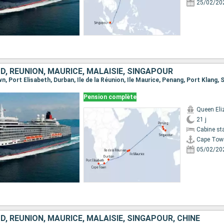
25/02/20
D, RÉUNION, MAURICE, MALAISIE, SINGAPOUR
wn, Port Elisabeth, Durban, Ile de la Réunion, Ile Maurice, Penang, Port Klang,
Pension complète
Queen Eli
21 j
Cabine st
Cape Tow
05/02/20
D, RÉUNION, MAURICE, MALAISIE, SINGAPOUR, CHINE