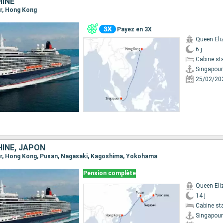
HINE
ur, Hong Kong
Payez en 3X
Queen Eli
6 j
Cabine st
Singapour
25/02/20
HINE, JAPON
our, Hong Kong, Pusan, Nagasaki, Kagoshima, Yokohama
Pension complète
Queen Eli
14 j
Cabine st
Singapour