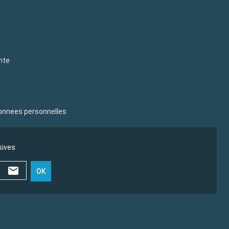
nte
donnees personnelles
sives
OK