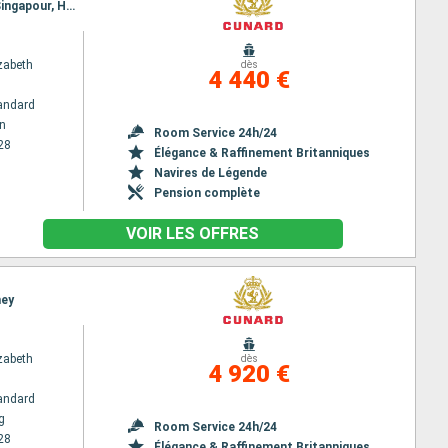
Itinéraire : Cape Town, Port Elisabeth, Durban, Ile de la Réunion, Ile Maurice, Penang, Port Klang, Singapour, Hong Kong
zabeth
dès
4 440 €
andard
n
Room Service 24h/24
28
Élégance & Raffinement Britanniques
Navires de Légende
Pension complète
VOIR LES OFFRES
ney
zabeth
dès
4 920 €
andard
g
Room Service 24h/24
28
Élégance & Raffinement Britanniques