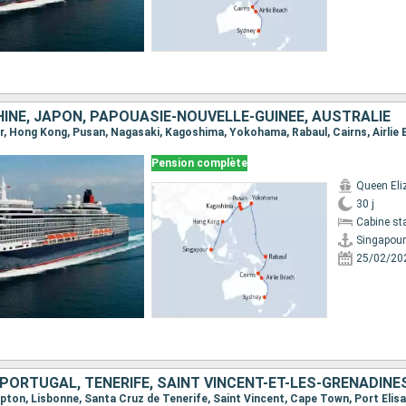
INE, JAPON, PAPOUASIE-NOUVELLE-GUINÉE, AUSTRALIE
our, Hong Kong, Pusan, Nagasaki, Kagoshima, Yokohama, Rabaul, Cairns, Airlie
Pension complète
Queen Eli
30 j
Cabine st
Singapour
25/02/20