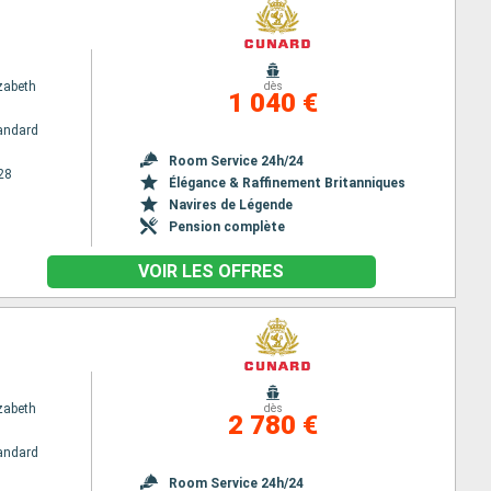
zabeth
dès
1 040 €
andard
Room Service 24h/24
28
Élégance & Raffinement Britanniques
Navires de Légende
Pension complète
VOIR LES OFFRES
zabeth
dès
2 780 €
andard
Room Service 24h/24