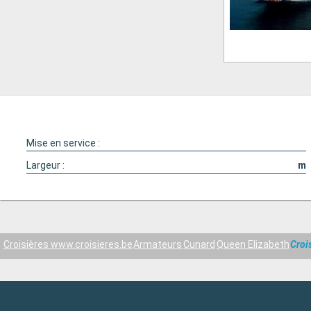
Mise en service :
Largeur :
m
Croisières www.croisieres.be
Armateurs
Cunard
Queen Elizabeth
Croi