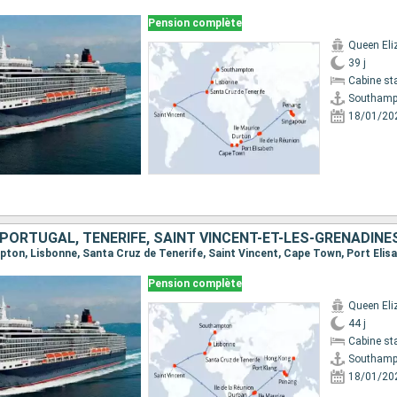
Pension complète
Queen Eli
39 j
Cabine st
Southamp
18/01/20
Pension complète
Queen Eli
44 j
Cabine st
Southamp
18/01/20