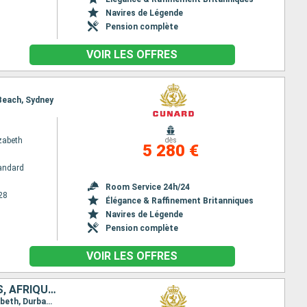
Navires de Légende
Pension complète
VOIR LES OFFRES
 Beach, Sydney
zabeth
dès
5 280 €
andard
Room Service 24h/24
28
Élégance & Raffinement Britanniques
Navires de Légende
Pension complète
VOIR LES OFFRES
ROYAUME-UNI, PORTUGAL, TENERIFE, SAINT VINCENT-ET-LES-GRENADINES, AFRIQUE DU SUD, RÉUNION, MAURICE, MALAISIE, SINGAPOUR
Itinéraire : Southampton, Lisbonne, Santa Cruz de Tenerife, Saint Vincent, Cape Town, Port Elisabeth, Durban, Ile de la Réunion, Ile Maurice, Penang, Port Klang, Singapour