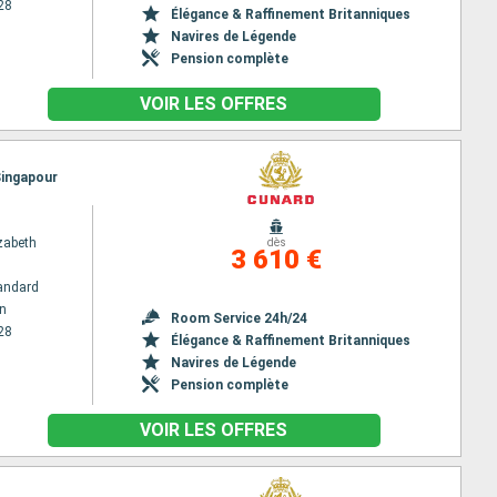
28
Élégance & Raffinement Britanniques
Navires de Légende
Pension complète
VOIR LES OFFRES
 Singapour
zabeth
dès
3 610 €
andard
n
Room Service 24h/24
28
Élégance & Raffinement Britanniques
Navires de Légende
Pension complète
VOIR LES OFFRES