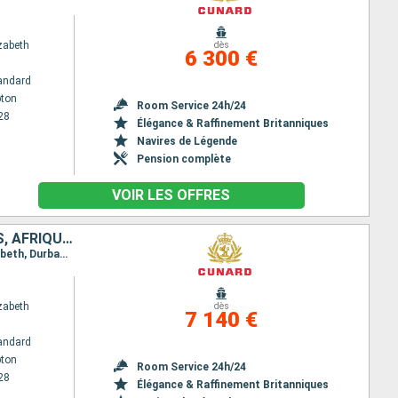
zabeth
dès
6 300 €
andard
ton
Room Service 24h/24
28
Élégance & Raffinement Britanniques
Navires de Légende
Pension complète
VOIR LES OFFRES
ROYAUME-UNI, PORTUGAL, TENERIFE, SAINT VINCENT-ET-LES-GRENADINES, AFRIQUE DU SUD, RÉUNION, MAURICE, MALAISIE, SINGAPOUR, CHINE
Itinéraire : Southampton, Lisbonne, Santa Cruz de Tenerife, Saint Vincent, Cape Town, Port Elisabeth, Durban, Ile de la Réunion, Ile Maurice, Penang, Port Klang, Singapour, Hong Kong
zabeth
dès
7 140 €
andard
ton
Room Service 24h/24
28
Élégance & Raffinement Britanniques