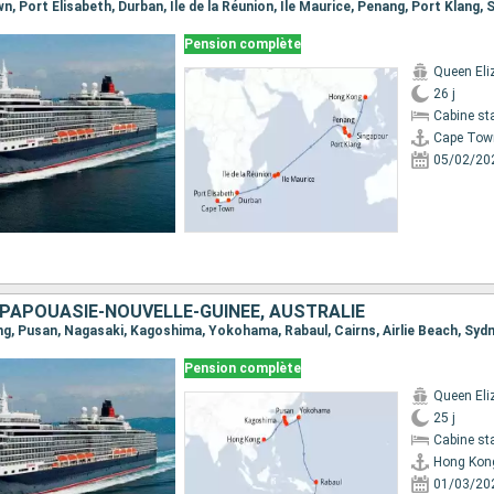
Pension complète
Queen Eli
26 j
Cabine st
Cape Tow
05/02/20
 PAPOUASIE-NOUVELLE-GUINÉE, AUSTRALIE
ong, Pusan, Nagasaki, Kagoshima, Yokohama, Rabaul, Cairns, Airlie Beach, Syd
Pension complète
Queen Eli
25 j
Cabine st
Hong Kon
01/03/20