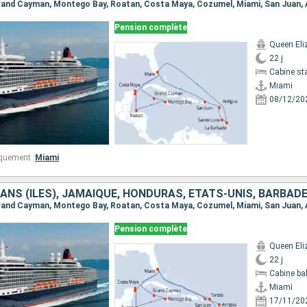
Pension complète
Queen Eli
22 j
Cabine st
Miami
08/12/20
quement :
Miami
Pension complète
Queen Eli
22 j
Cabine ba
Miami
17/11/20