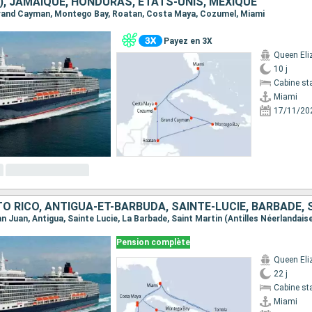
), JAMAÏQUE, HONDURAS, ÉTATS-UNIS, MEXIQUE
 Grand Cayman, Montego Bay, Roatan, Costa Maya, Cozumel, Miami
Payez en 3X
Queen Eli
10 j
Cabine st
Miami
17/11/20
Pension complète
Queen Eli
22 j
Cabine st
Miami