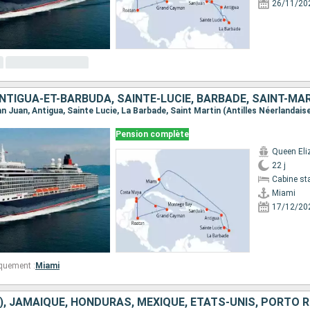
26/11/20
Pension complète
Queen Eli
22 j
Cabine st
Miami
17/12/20
quement :
Miami