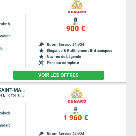
zabeth
dès
900 €
andard
Room Service 24h/24
26
Élégance & Raffinement Britanniques
Navires de Légende
Pension complète
VOIR LES OFFRES
MEXIQUE, PORTO RICO, ANTIGUA-ET-BARBUDA, SAINTE-LUCIE, BARBADE, SAINT-MARTIN, TORTOLA, ÉTATS-UNIS, CAÏMANS (ÎLES), JAMAÏQUE, HONDURAS
Itinéraire : Miami, San Juan, Antigua, Sainte Lucie, La Barbade, Saint Martin (Antilles Néerlandaises), Tortola, Miami, Grand Cayman, Montego Bay, Roatan, Costa Maya, Cozumel, Miami
zabeth
dès
1 960 €
andard
Room Service 24h/24