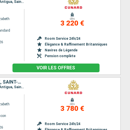
Itinéraire : Miami, Grand Cayman, Montego Bay, Roatan, Costa Maya, Cozumel, Miami, San Juan, Antigua, Sainte Lucie, La Barbade, Saint Martin (Antilles Néerlandaises), Miami
zabeth
dès
3 220 €
andard
Room Service 24h/24
26
Élégance & Raffinement Britanniques
Navires de Légende
Pension complète
VOIR LES OFFRES
MEXIQUE, CAÏMANS (ÎLES), JAMAÏQUE, HONDURAS, ÉTATS-UNIS, BARBADE, SAINT-MARTIN, ANTIGUA-ET-BARBUDA, SAINTE-LUCIE, PORTO RICO, TORTOLA
Itinéraire : Miami, Grand Cayman, Montego Bay, Roatan, Costa Maya, Cozumel, Miami, San Juan, Antigua, Sainte Lucie, La Barbade, Saint Martin (Antilles Néerlandaises), Tortola, Miami
zabeth
dès
3 780 €
lcon
Room Service 24h/24
26
Élégance & Raffinement Britanniques