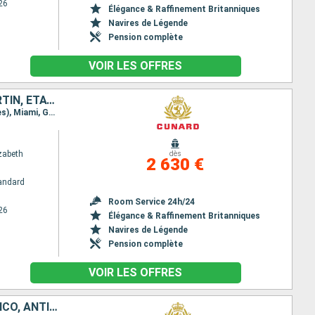
26
Élégance & Raffinement Britanniques
Navires de Légende
Pension complète
VOIR LES OFFRES
PORTO RICO, ANTIGUA-ET-BARBUDA, SAINTE-LUCIE, BARBADE, SAINT-MARTIN, ÉTATS-UNIS, CAÏMANS (ÎLES), JAMAÏQUE, HONDURAS, MEXIQUE
Itinéraire : Miami, San Juan, Antigua, Sainte Lucie, La Barbade, Saint Martin (Antilles Néerlandaises), Miami, Grand Cayman, Montego Bay, Roatan, Costa Maya, Cozumel, Miami
zabeth
dès
2 630 €
andard
Room Service 24h/24
26
Élégance & Raffinement Britanniques
Navires de Légende
Pension complète
VOIR LES OFFRES
CAÏMANS (ÎLES), JAMAÏQUE, HONDURAS, MEXIQUE, ÉTATS-UNIS, PORTO RICO, ANTIGUA-ET-BARBUDA, SAINTE-LUCIE, BARBADE, SAINT-MARTIN