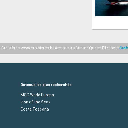
Croisières www.croisieres.be
Armateurs
Cunard
Queen Elizabeth
Croi
Bateaux les plus recherchés
MSC World Europa
Icon of the Seas
Costa Toscana