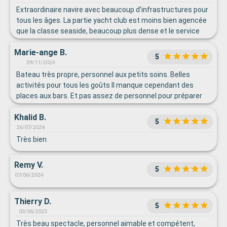
Extraordinaire navire avec beaucoup d’infrastructures pour
tous les âges. La partie yacht club est moins bien agencée
que la classe seaside, beaucoup plus dense et le service
s’en ressent. Tout de même une expérience fantastique
Marie-ange B.
5
09/11/2024
Bateau très propre, personnel aux petits soins. Belles
activités pour tous les goûts Il manque cependant des
places aux bars. Et pas assez de personnel pour préparer
les boissons. Difficile de trouver 1 place et 1 serveur en fin
Khalid B.
d'après-midi. Le barman est souvent seul et ne sait pas
5
servir tout le monde. Alors qu'il y a des bars à thèmes qui
26/07/2024
sont vides
Très bien
Remy V.
5
07/06/2024
Thierry D.
5
03/06/2023
Très beau spectacle, personnel aimable et compétent,