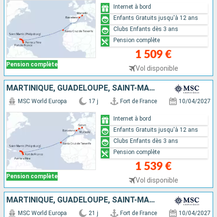
Internet à bord
Enfants Gratuits jusqu'à 12 ans
Clubs Enfants dès 3 ans
Pension complète
1 509 €
Pension complète
Vol disponible
MARTINIQUE, GUADELOUPE, SAINT-MARTIN, TORTOLA, ANTIGUA-ET-BARBUDA, TENERIFE, ESPAGNE, FRANCE, ITALIE
MSC World Europa
17 j
Fort de France
10/04/2027
Internet à bord
Enfants Gratuits jusqu'à 12 ans
Clubs Enfants dès 3 ans
Pension complète
1 539 €
Pension complète
Vol disponible
MARTINIQUE, GUADELOUPE, SAINT-MARTIN, TORTOLA, ANTIGUA-ET-BARBUDA, TENERIFE, ESPAGNE, FRANCE, ITALIE, MAJORQUE
MSC World Europa
21 j
Fort de France
10/04/2027