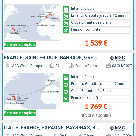
Internet à bord
Enfants Gratuits jusqu'à 12 ans
Clubs Enfants dès 3 ans
Pension complète
1 539 €
Pension complète
FRANCE, SAINTE-LUCIE, BARBADE, GRENADE, SAINT VINCENT-ET-LES-GRENADINES, PAYS-BAS, ROYAUME-UNI, ANTIGUA-ET-BARBUDA, ESPAGNE
MSC World Europa
22 j
Fort de France
03/04/2027
Internet à bord
Enfants Gratuits jusqu'à 12 ans
Clubs Enfants dès 3 ans
Pension complète
1 769 €
Pension complète
Vol disponible
ITALIE, FRANCE, ESPAGNE, PAYS-BAS, ROYAUME-UNI, SAINT VINCENT-ET-LES-GRENADINES, BARBADE, GRENADE, ANTIGUA-ET-BARBUDA, DOMINIQUE