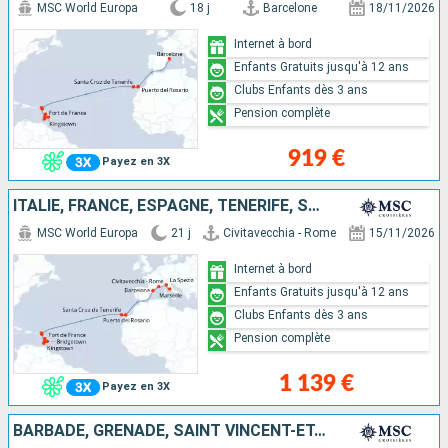
MSC World Europa
18 j
Barcelone
18/11/2026
Internet à bord
Enfants Gratuits jusqu'à 12 ans
Clubs Enfants dès 3 ans
Pension complète
919 €
Payez en 3X
ITALIE, FRANCE, ESPAGNE, TENERIFE, SAINT-MARTIN, SAINT-CHRISTOPHE-ET-NIÉVÈS, SAINT VINCENT-ET-LES-GRENADINES, BARBADE, GRENADE, MARTINIQUE
MSC World Europa
21 j
Civitavecchia - Rome
15/11/2026
Internet à bord
Enfants Gratuits jusqu'à 12 ans
Clubs Enfants dès 3 ans
Pension complète
1 139 €
Payez en 3X
BARBADE, GRENADE, SAINT VINCENT-ET-LES-GRENADINES, MARTINIQUE, GUADELOUPE, SAINT-MARTIN, TORTOLA, ANTIGUA-ET-BARBUDA, TENERIFE, ESPAGNE