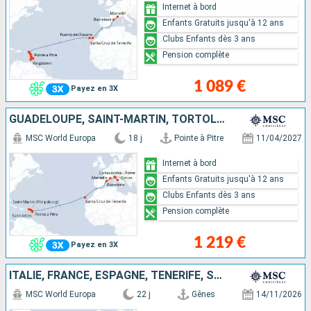
Internet à bord
Enfants Gratuits jusqu'à 12 ans
Clubs Enfants dès 3 ans
Pension complète
1 089 €
Payez en 3X
GUADELOUPE, SAINT-MARTIN, TORTOLA, ANTIGUA-ET-BARBUDA, TENERIFE, ESPAGNE, FRANCE, ITALIE
MSC World Europa
18 j
Pointe à Pitre
11/04/2027
Internet à bord
Enfants Gratuits jusqu'à 12 ans
Clubs Enfants dès 3 ans
Pension complète
1 219 €
Payez en 3X
ITALIE, FRANCE, ESPAGNE, TENERIFE, SAINT-MARTIN, SAINT-CHRISTOPHE-ET-NIÉVÈS, SAINT VINCENT-ET-LES-GRENADINES, BARBADE, GRENADE, MARTINIQUE
MSC World Europa
22 j
Gênes
14/11/2026