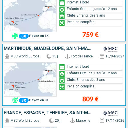
Internet à bord
Enfants Gratuits jusqu'à 12 ans
Clubs Enfants dès 3 ans
Pension complète
759 €
Payez en 3X
MARTINIQUE, GUADELOUPE, SAINT-MARTIN, TORTOLA, ANTIGUA-ET-BARBUDA, TENERIFE, ESPAGNE
MSC World Europa
15 j
Fort de France
10/04/2027
Internet à bord
Enfants Gratuits jusqu'à 12 ans
Clubs Enfants dès 3 ans
Pension complète
809 €
Payez en 3X
FRANCE, ESPAGNE, TENERIFE, SAINT-MARTIN, SAINT-CHRISTOPHE-ET-NIÉVÈS, SAINT VINCENT-ET-LES-GRENADINES, BARBADE, GRENADE, MARTINIQUE, GUADELOUPE
MSC World Europa
20 j
Marseille
17/11/2026