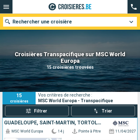
Rechercher une croisière
Croisières Transpacifique sur MSC World
Nos destinations
Europa
15 croisières trouvées
Mois de départ
Ports
Compagnies
15
Vos critères de recherche :
Rechercher
MSC World Europa - Transpacifique
croisières
Filtrer
Trier
GUADELOUPE, SAINT-MARTIN, TORTOLA, ANTIGUA-ET-BARBUDA, TENERIFE, ESPAGNE
MSC World Europa
14 j
Pointe à Pitre
11/04/2027