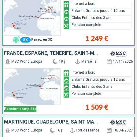
Internet à bord
Enfants Gratuits jusqu'à 12 ans
Clubs Enfants dès 3 ans
Pension complète
1 249 €
Payez en 3X
FRANCE, ESPAGNE, TENERIFE, SAINT-MARTIN, SAINT-CHRISTOPHE-ET-NIÉVÈS, SAINT VINCENT-ET-LES-GRENADINES, BARBADE, GRENADE, MARTINIQUE
MSC World Europa
19 j
Marseille
17/11/2026
Internet à bord
Enfants Gratuits jusqu'à 12 ans
Clubs Enfants dès 3 ans
Pension complète
1 509 €
Pension complète
MARTINIQUE, GUADELOUPE, SAINT-MARTIN, TORTOLA, ANTIGUA-ET-BARBUDA, TENERIFE, ESPAGNE, FRANCE
MSC World Europa
16 j
Fort de France
10/04/2027