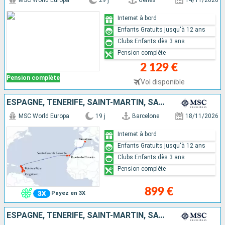
MSC World Europa
29 j
Gênes
14/11/2026
Internet à bord
Enfants Gratuits jusqu'à 12 ans
Clubs Enfants dès 3 ans
Pension complète
2 129 €
Pension complète
Vol disponible
ESPAGNE, TENERIFE, SAINT-MARTIN, SAINT-CHRISTOPHE-ET-NIÉVÈS, SAINT VINCENT-ET-LES-GRENADINES, BARBADE, GRENADE, MARTINIQUE, GUADELOUPE
MSC World Europa
19 j
Barcelone
18/11/2026
Internet à bord
Enfants Gratuits jusqu'à 12 ans
Clubs Enfants dès 3 ans
Pension complète
899 €
Payez en 3X
ESPAGNE, TENERIFE, SAINT-MARTIN, SAINT-CHRISTOPHE-ET-NIÉVÈS, SAINT VINCENT-ET-LES-GRENADINES, BARBADE, GRENADE, MARTINIQUE