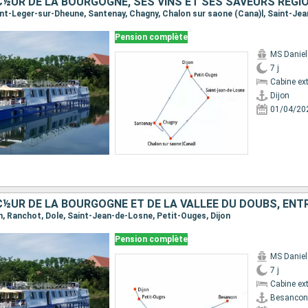
Pension complète
MS Daniel
7 j
Cabine ext
Dijon
01/04/20
on, Ranchot, Dole, Saint-Jean-de-Losne, Petit-Ouges, Dijon
Pension complète
MS Daniel
7 j
Cabine ext
Besancon