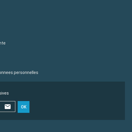
nte
donnees personnelles
sives
OK