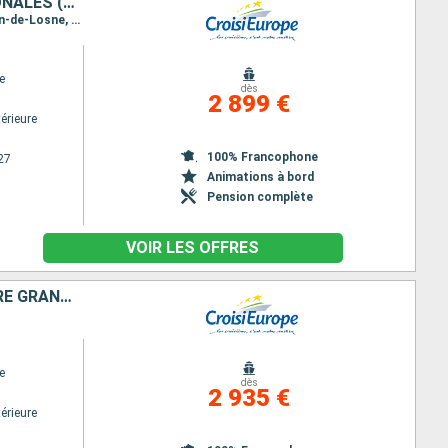
CROISIÈRE AU C½UR DE LA BOURGOGNE, SES VINS ET SES SAVEURS RÉGIONALES (FORMULE PORT-PORT)
Itinéraire : Dijon, Saint-Leger-sur-Dheune, Santenay, Chagny, Chalon sur saone (Cana)l, Saint-Jean-de-Losne, Petit-Ouges, Dijon
e
dès
2 899 €
érieure
100% Francophone
27
Animations à bord
Pension complète
VOIR LES OFFRES
CROISIÈRE AU C½UR DE LA BOURGOGNE ET DE LA VALLÉE DU DOUBS, ENTRE GRANDS CRUS ET CITÉS REMARQUABLES
e
dès
2 935 €
érieure