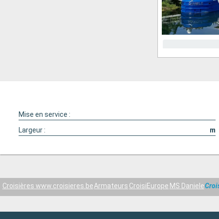
Mise en service :
Largeur :
m
Croisières www.croisieres.be
Armateurs
CroisiEurope
MS Daniele
Croi